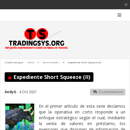
Usted está aquí:
Home
Generalidades
Expediente Short Squeeze (II)
Expediente Short Squeeze (II)
AndyG
- 4 Oct 2021
0 comentarios
En el primer artículo de esta serie decíamos
que la operativa en corto responde a un
enfoque estratégico según el cual, mediante
la venta de valores en préstamo, los
inversores que disponen de información de