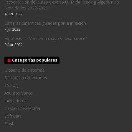
Presentación del curso experto UPM de Trading Algorítmico
Novedades 2022-2023
4 Oct 2022
Carteras dinámicas guiadas por la inflación
7 Jul 2022
Hipótesis 2: “Vende en mayo y desaparece”
9 Abr 2022
Categorías populares
Glosario de sistemas
Sistemas comentados
TSblog
Asuntos Varios
Indicadores
Gestión monetaria
Software
Flash