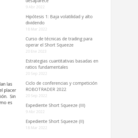
desaparece”
9 Abr 2022
Hipótesis 1: Baja volatilidad y alto
dividendo
18 Mar 2022
Curso de técnicas de trading para
operar el Short Squeeze
20 Ene 2023
Estrategias cuantitativas basadas en
ratios fundamentales
20 Sep 2022
Ciclo de conferencias y competición
lan las
ROBOTRADER 2022
el placer
20 Sep 2022
ión. Sin
ismo es
Expediente Short Squeeze (III)
9 Abr 2022
Expediente Short Squeeze (II)
18 Mar 2022