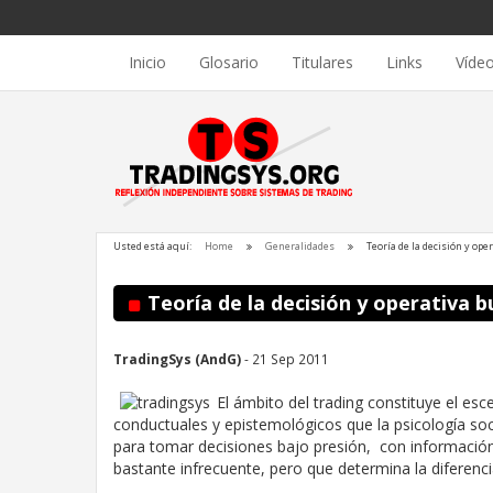
Inicio
Glosario
Titulares
Links
Víde
Usted está aquí:
Home
Generalidades
Teoría de la decisión y oper
Teoría de la decisión y operativa bu
TradingSys (AndG)
- 21 Sep 2011
El ámbito del trading constituye el es
conductuales y epistemológicos que la psicología soc
para tomar decisiones bajo presión, con informació
bastante infrecuente, pero que determina la diferenc