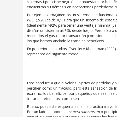
sistemas tipo "cisne negro" que apuestan por benefi
encuentran su némesis en operaciones perdedoras m
Por ejemplo: Imaginemos un sistema que funciona 
W/L (2/20) es de 0,1. Para que un sistema de este ti
(idealmente >92% para tener una ventaja mínima) ya
diseñar un sistema así? Sí, desde luego. Pero sólo a u
mercados el gasto por transacción (comisiones del 
los que hemos anclado la toma de beneficios.
En posteriores estudios Tversky y Khaneman (2000) 
representa del siguiente modo:
Esto conduce a que el valor subjetivo de perdidas y b
perciben como un fracaso, pero esta sensación de fr
extremo, los beneficios, por pequeños que sean, se 
tratar de retenerlos como sea.
Bueno, pues este esquema es, en la práctica mayorí
Por un lado se opone al
sancta sanctorum
o principi
(eso sí, sin ahogar al sistema) y dejar correr los ben