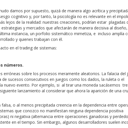
udo damos por supuesto, quizá de manera algo acrítica y precipitada
esgo cognitivo y, por tanto, la psicología no es relevante en el impol
ás lejos de la realidad: nuestras creaciones, podrían estar plagadas 
e estrategias y mercados que afectarán de manera decisiva al diseño,
última instancia, un porfolio sistemático mimetiza, e incluso amplía c
rollado y quienes trabajan con él.
cto en el trading de sistemas:
ños números.
erróneas sobre los procesos meramente aleatorios. La falacia del 
a de sucesos consecutivos en juegos como los dados, la ruleta o el
a nuevo evento. Por ejemplo, si al tirar una moneda sacásemos tre
siguiente lanzamiento al considerar que ahora la aparición de una cru
la falsa, o al menos precipitada creencia en la dependencia entre ope
sistemas que conozco no manifiestan ninguna dependencia positiva
ras) ni negativa (alternancia entre operaciones ganadoras y perdedo
tente en el tiempo. Sin embargo, algunos desarrolladores suelen inc