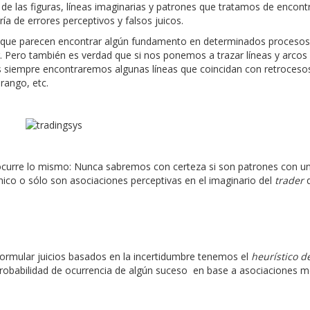
e las figuras, líneas imaginarias y patrones que tratamos de encont
a de errores perceptivos y falsos juicos.
ci que parecen encontrar algún fundamento en determinados procesos
g. Pero también es verdad que si nos ponemos a trazar líneas y arcos
es siempre encontraremos algunas líneas que coincidan con retroceso
rango, etc.
o ocurre lo mismo: Nunca sabremos con certeza si son patrones con u
ico o sólo son asociaciones perceptivas en el imaginario del
trader
formular juicios basados en la incertidumbre tenemos el
heurístico d
robabilidad de ocurrencia de algún suceso en base a asociaciones m