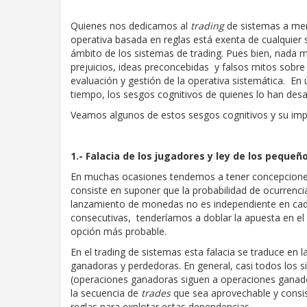
Quienes nos dedicamos al
trading
de sistemas a men
operativa basada en reglas está exenta de cualquier s
ámbito de los sistemas de trading. Pues bien, nada m
prejuicios, ideas preconcebidas y falsos mitos sobr
evaluación y gestión de la operativa sistemática. En 
tiempo, los sesgos cognitivos de quienes lo han desar
Veamos algunos de estos sesgos cognitivos y su impa
1.- Falacia de los jugadores y ley de los peque
En muchas ocasiones tendemos a tener concepciones 
consiste en suponer que la probabilidad de ocurrenci
lanzamiento de monedas no es independiente en cad
consecutivas, tenderíamos a doblar la apuesta en el 
opción más probable.
En el trading de sistemas esta falacia se traduce en 
ganadoras y perdedoras. En general, casi todos los 
(operaciones ganadoras siguen a operaciones ganado
la secuencia de
trades
que sea aprovechable y consis
reglas para explotar estas dependencias.