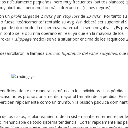
cios ridículamente pequeños, pero muy frecuentes (patitos blancos) 
uy abultadas pero mucho más infrecuentes (cisnes negros) .
con un
profit target
de 2
ticks
y un
stop loss
de 20
ticks
. Por tanto su 
po fuese "teóricamente" rentable su Avg. Win deberá ser superior al 
 que de otro modo la esperanza matemática sería negativa. ¿Es pos
n tonto se le ocurriría operarlo en real, ya que en la mayoría de los
broker +
slippage
medio) se va a situar por encima de los raquíticos 2
desarrollaron la llamada
función hipotética del valor subjetivo
, que 
eneficios afecte de manera asimétrica a los individuos. Las pérdidas
acaso no es proporcionalmente mayor al tamaño de la pérdida. En el
perciben rápidamente como un triunfo. Y la pulsión psíquica dominant
a de los casos, el planteamiento de un sistema inherentemente perd
o irrenunciable de todo sistema tendencial: Cortar rápidamente las pé
eficios. Y en este punto, no está de más recordar que la mayoría de lo