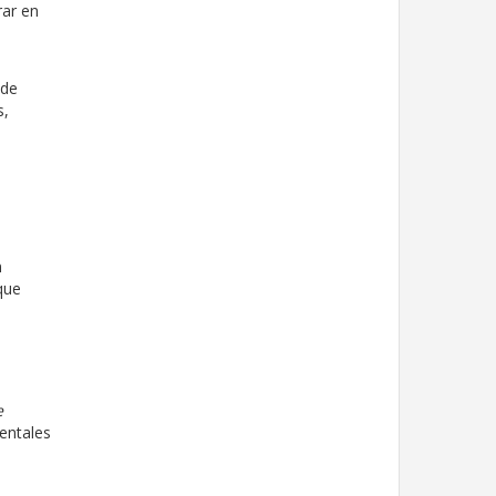
rar en
 de
s,
n
que
e
entales