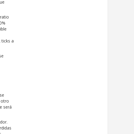
que
ratio
90%
ible
 ticks a
se
 se
 otro
e será
edor.
rdidas
s