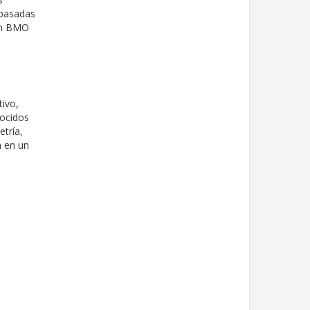
 basadas
 un BMO
tivo,
nocidos
etría,
n en un