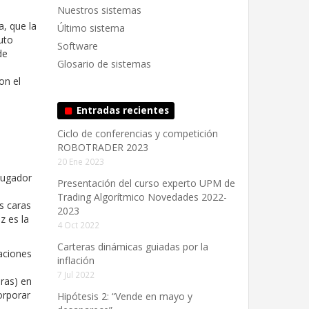
Nuestros sistemas
, que la
Último sistema
uto
Software
de
Glosario de sistemas
on el
Entradas recientes
Ciclo de conferencias y competición
ROBOTRADER 2023
20 Ene 2023
jugador
Presentación del curso experto UPM de
Trading Algorítmico Novedades 2022-
s caras
2023
z es la
4 Oct 2022
Carteras dinámicas guiadas por la
raciones
inflación
7 Jul 2022
ras) en
orporar
Hipótesis 2: “Vende en mayo y