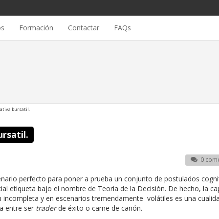
os
Formación
Contactar
FAQs
ativa bursatil.
rsatil.
0 come
cenario perfecto para poner a prueba un conjunto de postulados cogni
ial etiqueta bajo el nombre de Teoría de la Decisión. De hecho, la c
n incompleta y en escenarios tremendamente volátiles es una cualid
ia entre ser
trader
de éxito o carne de cañón.