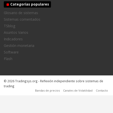
Categorías populares
Glosario de sistemas
Sistemas comentados
TSblog
Asuntos Varios
Indicadores
Gestión monetaria
Software
Flash
© 2026 Tradingsys.org - Reflexión independiente sobre sistemas de
trading
Bandas de precios
Canales de Volatilidad
Contacto