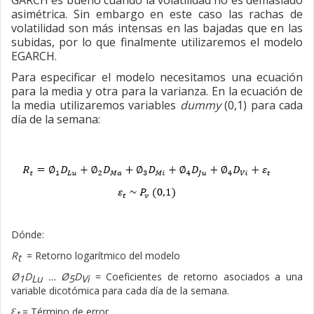
GARCH es bueno cuando la volatilidad no es demasiado
asimétrica. Sin embargo en este caso las rachas de
volatilidad son más intensas en las bajadas que en las
subidas, por lo que finalmente utilizaremos el modelo
EGARCH.
Para especificar el modelo necesitamos una ecuación
para la media y otra para la varianza. En la ecuación de
la media utilizaremos variables
dummy
(0,1) para cada
día de la semana:
Dónde:
R
= Retorno logarítmico del modelo
t
Ø
D
…
Ø
D
= Coeficientes de retorno asociados a una
1
5
Lu
Vi
variable dicotómica para cada día de la semana.
Ɛ
= Término de error
t