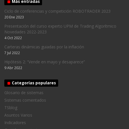
Más entradas
Ciclo de conferencias y competición ROBOTRADER 2023
20 Ene 2023
Presentación del curso experto UPM de Trading Algorítmico
Novedades 2022-2023
4 Oct 2022
Carteras dinámicas guiadas por la inflación
7 Jul 2022
Hipótesis 2: “Vende en mayo y desaparece”
9 Abr 2022
Categorías populares
Glosario de sistemas
Sistemas comentados
TSblog
Asuntos Varios
Indicadores