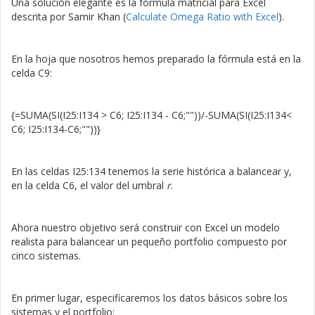
Una solución elegante es la fórmula matricial para Excel
descrita por Samir Khan (
Calculate Omega Ratio with Excel
).
En la hoja que nosotros hemos preparado la fórmula está en la
celda C9:
{=SUMA(SI(I25:I134 > C6; I25:I134 - C6;""))/-SUMA(SI(I25:I134<
C6; I25:I134-C6;""))}
En las celdas I25:134 tenemos la serie histórica a balancear y,
en la celda C6, el valor del umbral
r
.
Ahora nuestro objetivo será construir con Excel un modelo
realista para balancear un pequeño portfolio compuesto por
cinco sistemas.
En primer lugar, especificaremos los datos básicos sobre los
sistemas y el portfolio: