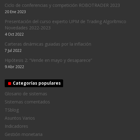
Ciclo de conferencias y competición ROBOTRADER 2023
20 Ene 2023
Presentación del curso experto UPM de Trading Algorítmico
Novedades 2022-2023
4 Oct 2022
Carteras dinámicas guiadas por la inflación
7 Jul 2022
Hipótesis 2: “Vende en mayo y desaparece”
9 Abr 2022
Categorías populares
Glosario de sistemas
Sistemas comentados
TSblog
Asuntos Varios
Indicadores
Gestión monetaria