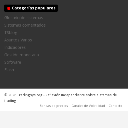
Categorías populares
Glosario de sistemas
Sistemas comentados
TSblog
Asuntos Varios
Indicadores
Gestión monetaria
Software
Flash
© 2026 Tradingsys.org - Reflexión independiente sobre sistemas de
trading
Bandas de precios
Canales de Volatilidad
Contacto