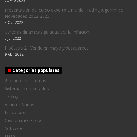
20 Ene 2023
Presentación del curso experto UPM de Trading Algorítmico
Novedades 2022-2023
4 Oct 2022
Carteras dinámicas guiadas por la inflación
7 Jul 2022
Hipótesis 2: “Vende en mayo y desaparece”
9 Abr 2022
Categorías populares
Glosario de sistemas
Sistemas comentados
TSblog
Asuntos Varios
Indicadores
Gestión monetaria
Software
Flash