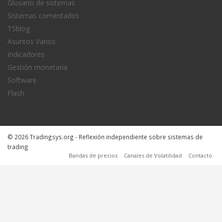
Glosario de sistemas
Sistemas comentados
TSblog
Asuntos Varios
Indicadores
Gestión monetaria
Software
Flash
© 2026 Tradingsys.org - Reflexión independiente sobre sistemas de
trading
Bandas de precios
Canales de Volatilidad
Contacto