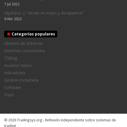
7 Jul 2022
Hipótesis 2: “Vende en mayo y desaparece”
9 Abr 2022
Categorías populares
Glosario de sistemas
Sistemas comentados
TSblog
Asuntos Varios
Indicadores
Gestión monetaria
Software
Flash
© 2026 Tradingsys.org - Reflexión independiente sobre sistemas de
trading