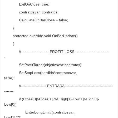
ExitOnClose=true;
contratosvar=contratos;
CalculateOnBarClose = false;
}
protected override void OnBarUpdate()
{
//--------------------- PROFIT LOSS -------------------------
-
SetProfitTarget(objetivovar*contratos);
SetStopLoss(perdida*contratosvar,
false);
//------------------- ENTRADA ------------------------------------
-------
if (Close[0]>Close[1] && High[1]-Low[1]>High[0]-
Low[0])
EnterLongLimit (contratosvar,
Low[1],"");