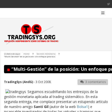
Usted está aquí:
Home
Gestión monetaria
“Multi-Gestión” de la posición: Un enfoque práctico.
“Multi-Gestión” de la posición: Un enfoque p
TradingSys (AndG)
- 3 Oct 2008
3 comentarios
Seguimos escudriñando los entresijos de la
gestión monetaria aplicada al trading sistemático. En esta
segunda entrega, me complace presentar un estupendo artículo
de nuestro amigo
Santi Gil
(autor de la web
Bolsa1
) e
incansable investigador de todas las virtudes y trampas que