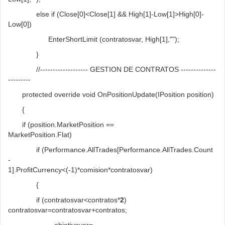
else if (Close[0]<Close[1] && High[1]-Low[1]>High[0]-
Low[0])
EnterShortLimit (contratosvar, High[1],"");
}
//------------------- GESTION DE CONTRATOS --------------
---------
protected override void OnPositionUpdate(IPosition position)
{
if (position.MarketPosition ==
MarketPosition.Flat)
if (Performance.AllTrades[Performance.AllTrades.Count
-
1].ProfitCurrency<(-1)*comision*contratosvar)
{
if (contratosvar<contratos*
2
)
contratosvar=contratosvar+contratos;