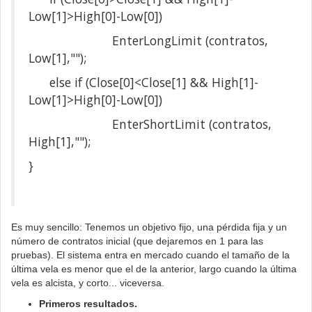
Low[1]>High[0]-Low[0])
EnterLongLimit (contratos,
Low[1],"");
else if (Close[0]<Close[1] && High[1]-
Low[1]>High[0]-Low[0])
EnterShortLimit (contratos,
High[1],"");
}
Es muy sencillo: Tenemos un objetivo fijo, una pérdida fija y un
número de contratos inicial (que dejaremos en 1 para las
pruebas). El sistema entra en mercado cuando el tamaño de la
última vela es menor que el de la anterior, largo cuando la última
vela es alcista, y corto... viceversa.
Primeros resultados.