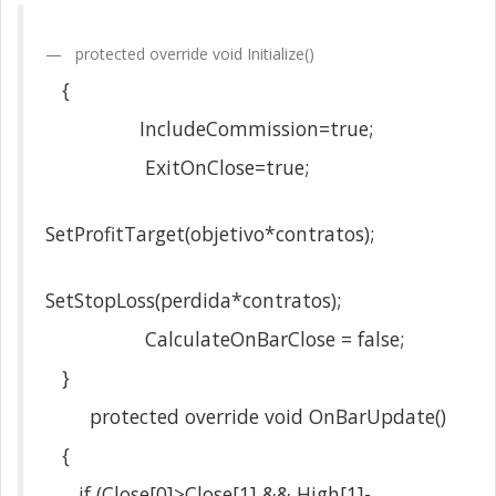
protected override void Initialize()
{
IncludeCommission=true;
ExitOnClose=true;
SetProfitTarget(objetivo*contratos);
SetStopLoss(perdida*contratos);
CalculateOnBarClose = false;
}
protected override void OnBarUpdate()
{
if (Close[0]>Close[1] && High[1]-