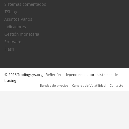
Sistemas comentados
TSblog
Asuntos Varios
Indicadores
Gestión monetaria
Software
Flash
© 2026 Tradingsys.org - Reflexión independiente sobre sistemas de
trading
Bandas de precios
Canales de Volatilidad
Contacto