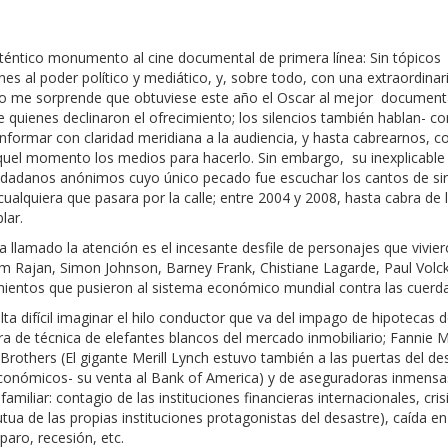
uténtico monumento al cine documental de primera línea: Sin tópicos
es al poder político y mediático, y, sobre todo, con una extraordinar
No me sorprende que obtuviese este año el Oscar al mejor documenta
e quienes declinaron el ofrecimiento; los silencios también hablan- c
nformar con claridad meridiana a la audiencia, y hasta cabrearnos, c
aquel momento los medios para hacerlo. Sin embargo, su inexplicable
iudadanos anónimos cuyo único pecado fue escuchar los cantos de si
ualquiera que pasara por la calle; entre 2004 y 2008, hasta cabra de 
lar.
lamado la atención es el incesante desfile de personajes que vivie
m Rajan, Simon Johnson, Barney Frank, Chistiane Lagarde, Paul Volck
imientos que pusieron al sistema económico mundial contra las cuerda
lta difícil imaginar el hilo conductor que va del impago de hipotecas 
 de técnica de elefantes blancos del mercado inmobiliario; Fannie 
others (El gigante Merill Lynch estuvo también a las puertas del de
económicos- su venta al Bank of America) y de aseguradoras inmens
amiliar: contagio de las instituciones financieras internacionales, cris
tua de las propias instituciones protagonistas del desastre), caída e
 paro, recesión, etc.