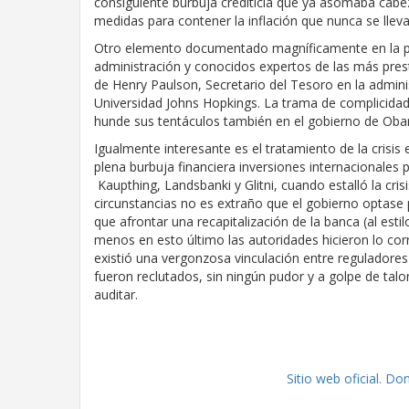
consiguiente burbuja crediticia que ya asomaba cabe
medidas para contener la inflación que nunca se lleva
Otro elemento documentado magníficamente en la pelíc
administración y conocidos expertos de las más prest
de Henry Paulson, Secretario del Tesoro en la admin
Universidad Johns Hopkings. La trama de complicidades
hunde sus tentáculos también en el gobierno de Ob
Igualmente interesante es el tratamiento de la crisis
plena burbuja financiera inversiones internacionales 
Kaupthing, Landsbanki y Glitni, cuando estalló la cri
circunstancias no es extraño que el gobierno optase p
que afrontar una recapitalización de la banca (al est
menos en esto último las autoridades hicieron lo cor
existió una vergonzosa vinculación entre reguladores
fueron reclutados, sin ningún pudor y a golpe de talon
auditar.
Sitio web oficial. Don