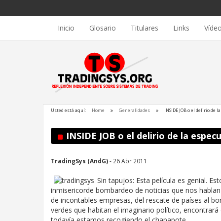
Inicio
Glosario
Titulares
Links
Víde
Usted está aquí:
Home
Generalidades
INSIDE JOB o el delirio de 
INSIDE JOB o el delirio de la espec
TradingSys (AndG)
- 26 Abr 2011
Sin tapujos: Esta película es genial. E
inmisericorde bombardeo de noticias que nos hablan d
de incontables empresas, del rescate de países al bo
verdes que habitan el imaginario político, encontrará 
todavía estamos recogiendo el chapapote.