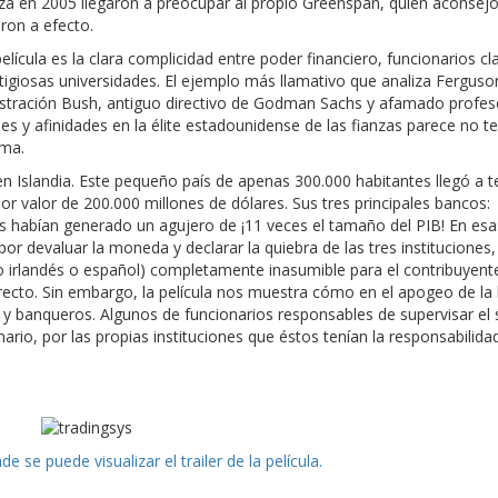
za en 2005 llegaron a preocupar al propio Greenspan, quien aconsejó
ron a efecto.
ula es la clara complicidad entre poder financiero, funcionarios cla
igiosas universidades. El ejemplo más llamativo que analiza Ferguson
istración Bush, antiguo directivo de Godman Sachs y afamado profeso
 y afinidades en la élite estadounidense de las fianzas parece no ten
ama.
 en Islandia. Este pequeño país de apenas 300.000 habitantes llegó a t
por valor de 200.000 millones de dólares. Sus tres principales bancos:
sis habían generado un agujero de ¡11 veces el tamaño del PIB! En esa
or devaluar la moneda y declarar la quiebra de las tres instituciones,
ilo irlandés o español) completamente inasumible para el contribuyente
recto. Sin embargo, la película nos muestra cómo en el apogeo de la
 y banqueros. Algunos de funcionarios responsables de supervisar el
ario, por las propias instituciones que éstos tenían la responsabilida
de se puede visualizar el trailer de la película.