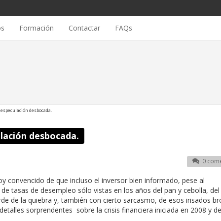
os
Formación
Contactar
FAQs
la especulación desbocada.
ulación desbocada.
0 come
stoy convencido de que incluso el inversor bien informado, pese al
e tasas de desempleo sólo vistas en los años del pan y cebolla, del 
rde de la quiebra y, también con cierto sarcasmo, de esos irisados br
detalles sorprendentes sobre la crisis financiera iniciada en 2008 y de