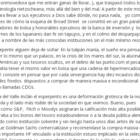
onmovedora que me entran ganas de llorar...), que traspasó todos l
inología nietzscheana, más allá del bien y del mal. A partir de este 
para llevar a sus ejecutivos a Dios sabe dónde, no pasa nada, yo co
les de cómo la esquina de Broad Street se convirtió en un gran para
adores de bolsa y honorables ejecutivos de la banca de inversión y l
mes de los lupanares dan fe sin tapujos, y en el colmo del desparpa
s a nombre de las más conocidas instituciones sin el más mínimo re
epente alguien deja de soñar: En la tulipán manía, el sueño era pensa
 lo mismo que un palacio, en la crisis de los mares del sur, la alucin
 Américas y sus tesoros ocultos, en el delirio de las punto.com el pec
ría tener el mismo valor en bolsa que una cadena de hipermercados.
 consiste en pensar que por cada sinvergüenza hay diez incautos di
andes fondos dispuestos a comprar de manera masiva e incondicional
azo llamadas CDOs.
del Valle-Inclán el esperpento es una deformación grotesca de la re
da y el lado más risible de la sociedad en que vivimos. Bueno, pues
 como S&P, Fitch o Moodys asignaran la calificación más alta posible
araba a los bonos del tesoro estadounidense o a la deuda pública ale
 como institución solvente y sin riesgo hasta unos días antes de su
 que Goldman Sachs comercializase y recomendase la compra masiva
mportante HF vinculado a la institución estuvo implicado en la sele