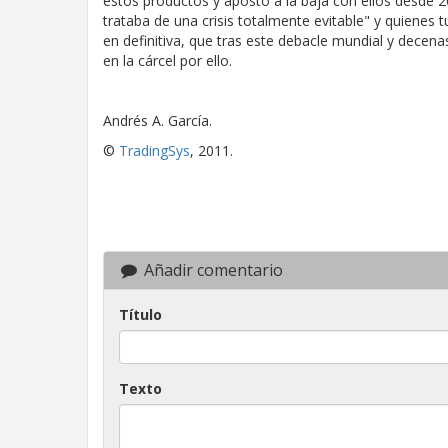
estos productos y apostó a la baja con ellos desde 20
trataba de una crisis totalmente evitable" y quienes 
en definitiva, que tras este debacle mundial y decen
en la cárcel por ello.
Andrés A. García.
©
TradingSys
, 2011.
Añadir comentario
Título
Texto