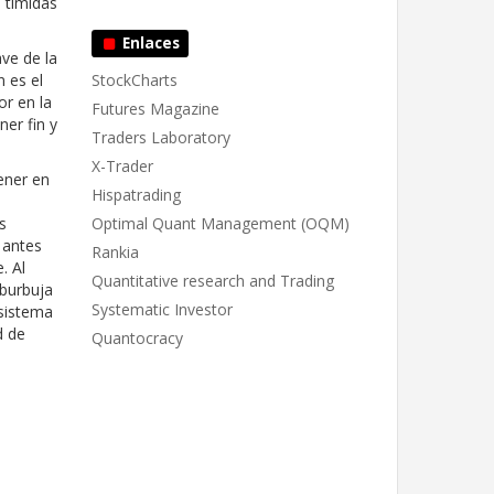
 tímidas
Enlaces
ve de la
StockCharts
 es el
r en la
Futures Magazine
er fin y
Traders Laboratory
X-Trader
ener en
Hispatrading
Optimal Quant Management (OQM)
s
 antes
Rankia
. Al
Quantitative research and Trading
 burbuja
Systematic Investor
 sistema
d de
Quantocracy