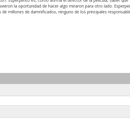
07. Esperpento es, como afirma el director de la película, saber que 
tuvieron la oportunidad de hacer algo miraron para otro lado. Esperpe
as de millones de damnificados, ninguno de los principales responsabl