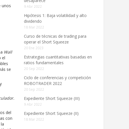
desaparece”
e unos
9 Abr 2022
Hipótesis 1: Baja volatilidad y alto
dividendo
18 Mar 2022
Curso de técnicas de trading para
operar el Short Squeeze
20 Ene 2023
ula
Wall
Estrategias cuantitativas basadas en
 el
ratios fundamentales
ables
20 Sep 2022
más se
Ciclo de conferencias y competición
ROBOTRADER 2022
y
20 Sep 2022
culador.
Expediente Short Squeeze (III)
9 Abr 2022
os del
Expediente Short Squeeze (II)
mas con
18 Mar 2022
 la