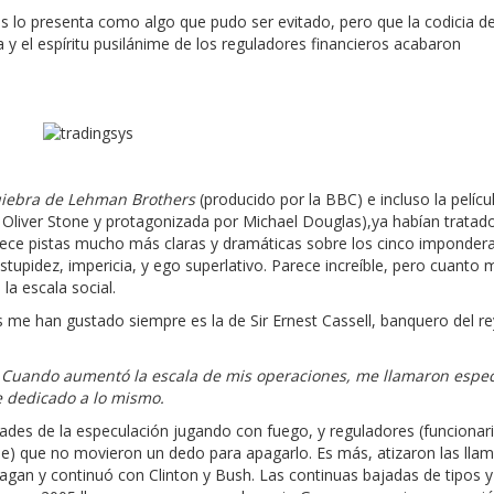
s lo presenta como algo que pudo ser evitado, pero que la codicia d
a y el espíritu pusilánime de los reguladores financieros acabaron
quiebra de Lehman Brothers
(producido por la BBC) e incluso la pelíc
r Oliver Stone y protagonizada por Michael Douglas),ya habían tratado
ece pistas mucho más claras y dramáticas sobre los cinco imponder
estupidez, impericia, y ego superlativo. Parece increíble, pero cuanto 
la escala social.
 me han gustado siempre es la de Sir Ernest Cassell, banquero del re
. Cuando aumentó la escala de mis operaciones, me llamaron espe
 dedicado a lo mismo.
ades de la especulación jugando con fuego, y reguladores (funcionari
e) que no movieron un dedo para apagarlo. Es más, atizaron las lla
agan y continuó con Clinton y Bush. Las continuas bajadas de tipos y