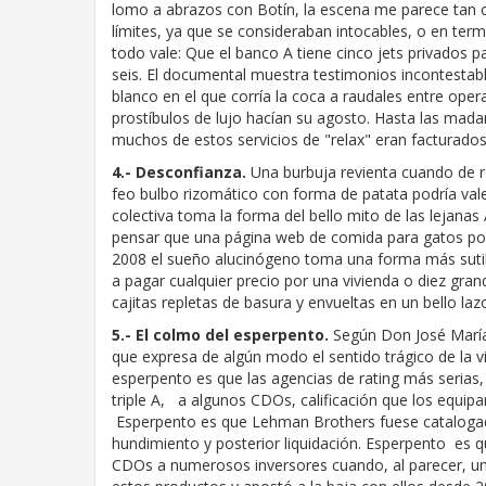
lomo a abrazos con Botín, la escena me parece tan c
límites, ya que se consideraban intocables, o en term
todo vale: Que el banco A tiene cinco jets privados 
seis. El documental muestra testimonios incontestab
blanco en el que corría la coca a raudales entre oper
prostíbulos de lujo hacían su agosto. Hasta las mada
muchos de estos servicios de "relax" eran facturado
4.- Desconfianza.
Una burbuja revienta cuando de r
feo bulbo rizomático con forma de patata podría valer
colectiva toma la forma del bello mito de las lejanas
pensar que una página web de comida para gatos pod
2008 el sueño alucinógeno toma una forma más sutil:
a pagar cualquier precio por una vivienda o diez gr
cajitas repletas de basura y envueltas en un bello l
5.- El colmo del esperpento.
Según Don José María 
que expresa de algún modo el sentido trágico de la vi
esperpento es que las agencias de rating más serias,
triple A, a algunos CDOs, calificación que los equip
Esperpento es que Lehman Brothers fuese catalogado
hundimiento y posterior liquidación. Esperpento es
CDOs a numerosos inversores cuando, al parecer, un i