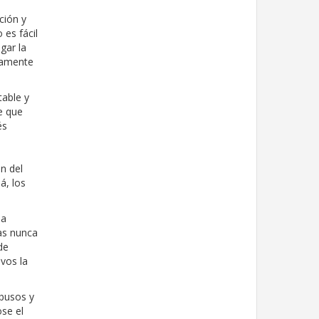
ción y
 es fácil
gar la
namente
table y
e que
és
an del
á, los
la
ias nunca
de
ivos la
abusos y
ose el