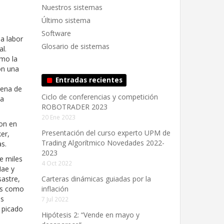
Nuestros sistemas
Último sistema
Software
ia labor
Glosario de sistemas
l.
omo la
on una
Entradas recientes
rena de
Ciclo de conferencias y competición
la
ROBOTRADER 2023
20 Ene 2023
ron en
Presentación del curso experto UPM de
er,
Trading Algorítmico Novedades 2022-
s.
2023
de miles
4 Oct 2022
Mae y
sastre,
Carteras dinámicas guiadas por la
as como
inflación
is
7 Jul 2022
n picado
Hipótesis 2: “Vende en mayo y