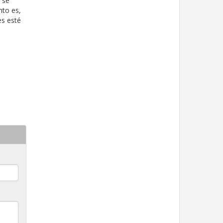
"se
nto es,
es esté