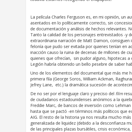
La película Charles Ferguson es, en mi opinión, un a
asentados en lo políticamente correcto, sin concesion
de documentación y análisis de hechos relevantes. 
Tanto la calidad de los personajes entrevistados -y d
extraordinaria narración de Matt Damon, consiguen i
felonía que pudo ser evitada por quienes tenían en 
inacción causo la ruina de decenas de millones de c
quienes que ofrecían, sin pudor alguno, hipotecas a c
Legión habría obtenido un bello pesebre de saber hab
Uno de los elementos del documental que más me ha l
primera fila (George Soros, William Ackman, Raghura
Jefrey Lane, etc.) la dramática sucesión de acontec
De no ser por el lenguaje claro y preciso del
film
resu
de ciudadanos estadounidenses anónimos a la quiebra
Freddie Marc, de bancos de inversión como Lehman Br
hasta que se pactó -en términos más políticos que 
AIG. El resto de la historia ya nos resulta mucho más f
generalizada de liquidez (debido a la desconfianza mu
de las principales plazas bursátiles, crisis económica,