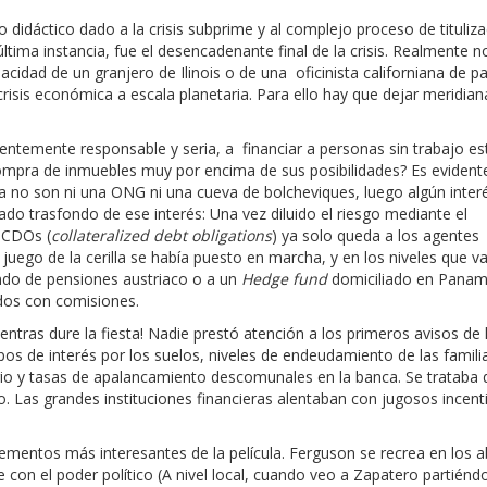
 didáctico dado a la crisis subprime y al complejo proceso de tituliza
tima instancia, fue el desencadenante final de la crisis. Realmente no
pacidad de un granjero de Ilinois o de una oficinista californiana de pa
isis económica a escala planetaria. Para ello hay que dejar meridia
rentemente responsable y seria, a financiar a personas sin trabajo es
 compra de inmuebles muy por encima de sus posibilidades? Es evident
a no son ni una ONG ni una cueva de bolcheviques, luego algún inter
rado trasfondo de ese interés: Una vez diluido el riesgo mediante el
 CDOs (
collateralized debt obligations
) ya solo queda a los agentes
l juego de la cerilla se había puesto en marcha, y en los niveles que v
 fondo de pensiones austriaco o a un
Hedge fund
domiciliado en Panam
ados con comisiones.
ntras dure la fiesta! Nadie prestó atención a los primeros avisos de 
pos de interés por los suelos, niveles de endeudamiento de las famil
ario y tasas de apalancamiento descomunales en la banca. Se trataba 
o. Las grandes instituciones financieras alentaban con jugosos incent
lementos más interesantes de la película. Ferguson se recrea en los 
e con el poder político (A nivel local, cuando veo a Zapatero partiénd