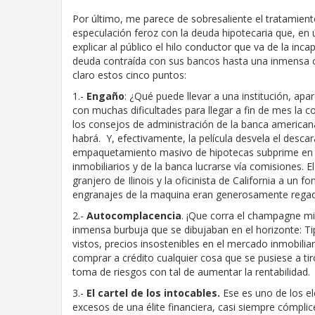
Por último, me parece de sobresaliente el tratamiento
especulación feroz con la deuda hipotecaria que, en úl
explicar al público el hilo conductor que va de la inca
deuda contraída con sus bancos hasta una inmensa cr
claro estos cinco puntos:
1.-
Engaño
: ¿Qué puede llevar a una institución, apa
con muchas dificultades para llegar a fin de mes la
los consejos de administración de la banca american
habrá. Y, efectivamente, la película desvela el desca
empaquetamiento masivo de hipotecas subprime en
inmobiliarios y de la banca lucrarse vía comisiones. E
granjero de Ilinois y la oficinista de California a un
engranajes de la maquina eran generosamente reg
2.-
Autocomplacencia
. ¡Que corra el champagne mie
inmensa burbuja que se dibujaban en el horizonte: Ti
vistos, precios insostenibles en el mercado inmobili
comprar a crédito cualquier cosa que se pusiese a tir
toma de riesgos con tal de aumentar la rentabilidad.
3.-
El cartel de los intocables.
Ese es uno de los e
excesos de una élite financiera, casi siempre cómplic