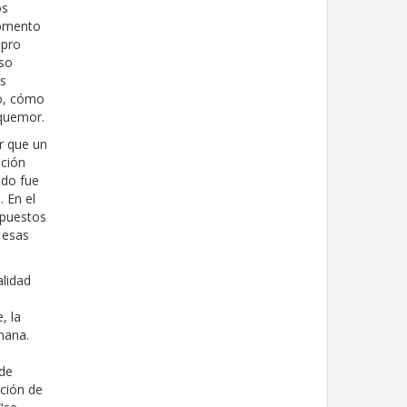
os
momento
mpro
íso
os
jo, cómo
squemor.
r que un
ación
ado fue
 En el
spuestos
esas
alidad
, la
mana.
 de
cción de