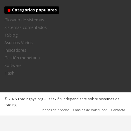
Categorías populares
Glosario de sistemas
Sistemas comentados
TSblog
Asuntos Varios
Indicadores
Gestión monetaria
Software
Flash
© 2026 Tradingsys.org - Reflexión independiente sobre sistemas de
trading
Bandas de precios
Canales de Volatilidad
Contacto