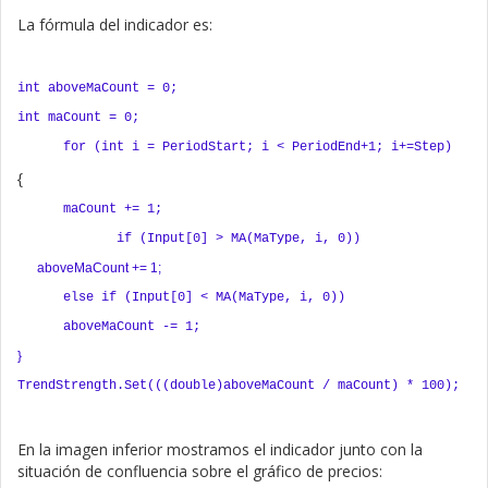
La fórmula del indicador es:
int aboveMaCount = 0;
int maCount = 0;
for (int i = PeriodStart; i < PeriodEnd+1; i+=Step)
{
maCount += 1;
if (Input[0] > MA(MaType, i, 0))
aboveMaCount += 1;
else if (Input[0] < MA(MaType, i, 0))
aboveMaCount -= 1;
}
TrendStrength.Set(((double)aboveMaCount / maCount) * 100);
En la imagen inferior mostramos el indicador junto con la
situación de confluencia sobre el gráfico de precios: