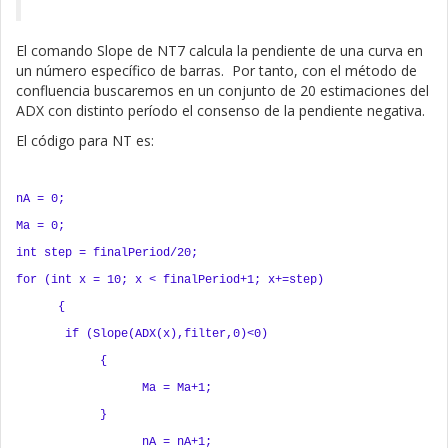
El comando Slope de NT7 calcula la pendiente de una curva en
un número específico de barras. Por tanto, con el método de
confluencia buscaremos en un conjunto de 20 estimaciones del
ADX con distinto período el consenso de la pendiente negativa.
El código para NT es:
nA = 0;
Ma = 0;
int step = finalPeriod/20;
for (int x = 10; x < finalPeriod+1; x+=step)
{
if (Slope(ADX(x),filter,0)<0)
{
Ma = Ma+1;
}
nA = nA+1;