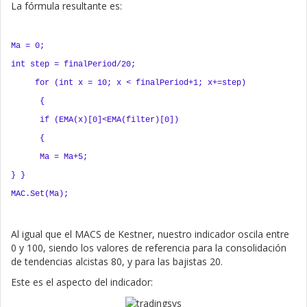
La fórmula resultante es:
Ma = 0;
int step = finalPeriod/20;
for (int x = 10; x < finalPeriod+1; x+=step)
{
if (EMA(x)[0]<EMA(filter)[0])
{
Ma = Ma+5;
} }
MAC.Set(Ma);
Al igual que el MACS de Kestner, nuestro indicador oscila entre
0 y 100, siendo los valores de referencia para la consolidación
de tendencias alcistas 80, y para las bajistas 20.
Este es el aspecto del indicador: