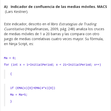
A)
Indicador de confluencia de las medias móviles. MACS
(Lars Kestner).
Este indicador, descrito en el libro
Estrategias de Trading
Cuantitativo
(Hispafinanzas, 2009, pág. 248) analiza los cruces
de medias móviles de 1 a 20 barras y las compara con otro
juego de medias correlativas cuatro veces mayor. Su fórmula,
en Ninja Script, es:
Ma = 0;
for (int x = 1+InitialPeriod; x < 21+InitialPeriod; x++)
{
if (EMA(x)[0]>EMA(4*x)[0])
Ma = Ma+5;
}