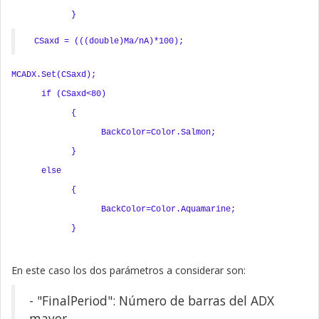
}
CSaxd = (((double)Ma/nA)*100);
MCADX.Set(CSaxd);
if (CSaxd<80)
{
BackColor=Color.Salmon;
}
else
{
BackColor=Color.Aquamarine;
}
En este caso los dos parámetros a considerar son:
- "FinalPeriod": Número de barras del ADX
mayor.