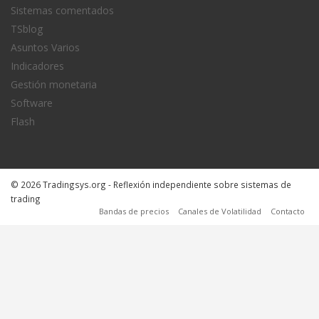
Sistemas comentados
TSblog
Asuntos Varios
Indicadores
Gestión monetaria
Software
Flash
© 2026 Tradingsys.org - Reflexión independiente sobre sistemas de
trading
Bandas de precios
Canales de Volatilidad
Contacto