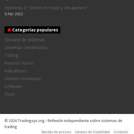
Hipótesis 2: “Vende en mayo y desaparece”
9 Abr 2022
Categorías populares
Glosario de sistemas
Sistemas comentados
TSblog
Asuntos Varios
Indicadores
Gestión monetaria
Software
Flash
© 2026 Tradingsys.org - Reflexión independiente sobre sistemas de
trading
Bandas de precios
Canales de Volatilidad
Contacto