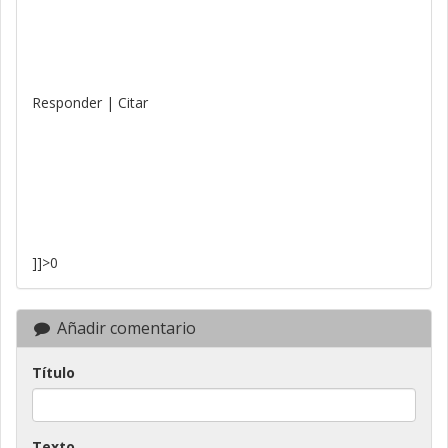
Responder | Citar
]]>0
Añadir comentario
Título
Texto