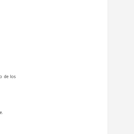
o de los
.
e.