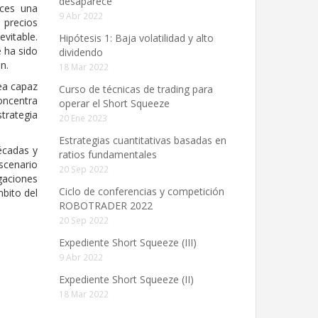
desaparece”
eces una
9 Abr 2022
 precios
vitable.
Hipótesis 1: Baja volatilidad y alto
 ha sido
dividendo
n.
18 Mar 2022
sea capaz
Curso de técnicas de trading para
oncentra
operar el Short Squeeze
trategia
20 Ene 2023
Estrategias cuantitativas basadas en
écadas y
ratios fundamentales
scenario
20 Sep 2022
gaciones
Ciclo de conferencias y competición
mbito del
ROBOTRADER 2022
20 Sep 2022
Expediente Short Squeeze (III)
9 Abr 2022
Expediente Short Squeeze (II)
18 Mar 2022