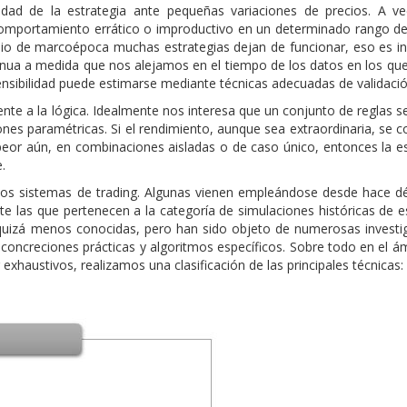
idad de la estrategia ante pequeñas variaciones de precios. A v
comportamiento errático o improductivo en un determinado rango de
io de marcoépoca muchas estrategias dejan de funcionar, eso es ine
ua a medida que nos alejamos en el tiempo de los datos en los que
ensibilidad puede estimarse mediante técnicas adecuadas de validació
rente a la lógica. Idealmente nos interesa que un conjunto de reglas 
nes paramétricas. Si el rendimiento, aunque sea extraordinaria, se c
or aún, en combinaciones aisladas o de caso único, entonces la es
e.
a los sistemas de trading. Algunas vienen empleándose desde hace d
te las que pertenecen a la categoría de simulaciones históricas de e
 quizá menos conocidas, pero han sido objeto de numerosas investi
concreciones prácticas y algoritmos específicos. Sobre todo en el á
xhaustivos, realizamos una clasificación de las principales técnicas: