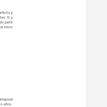
defecto y
es: IS y
do parte
ue estos
temporal
 o años.