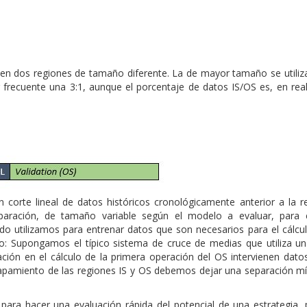
ca en dos regiones de tamaño diferente. La de mayor tamaño se utiliz
r frecuente una 3:1, aunque el porcentaje de datos IS/OS es, en rea
 corte lineal de datos históricos cronológicamente anterior a la r
aración, de tamaño variable según el modelo a evaluar, para e
 utilizamos para entrenar datos que son necesarios para el cálcul
: Supongamos el típico sistema de cruce de medias que utiliza u
uación en el cálculo de la primera operación del OS intervienen dato
solapamiento de las regiones IS y OS debemos dejar una separación m
 para hacer una evaluación rápida del potencial de una estrategia, 