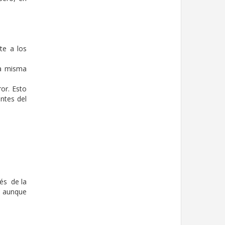
te a los
la misma
or. Esto
ntes del
vés de la
, aunque