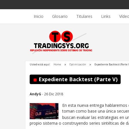
Inicio
Glosario
Titulares
Links
Víde
Usted está aquí:
Home
Optimización
Expediente Backtest (Parte V
Expediente Backtest (Parte V)
AndyG
- 26 Dic 2018
En esta nueva entrega hablaremos d
toman como base una única secuenc
buscan evaluar las estrategias en u
propio sistema o construyendo series sintéticas de d