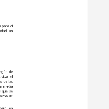
a para el
lidad, un
egión de
vitar el
o de las
na media
s que se
ínima de
pero, en