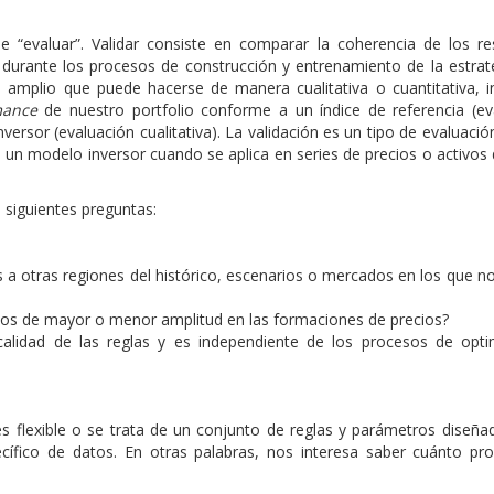
 “evaluar”. Validar consiste en comparar la coherencia de los re
durante los procesos de construcción y entrenamiento de la estrateg
amplio que puede hacerse de manera cualitativa o cuantitativa, i
mance
de nuestro portfolio conforme a un índice de referencia (ev
versor (evaluación cualitativa). La validación es un tipo de evaluació
e un modelo inversor cuando se aplica en series de precios o activos 
.
s siguientes preguntas:
s a otras regiones del histórico, escenarios o mercados en los que n
mbios de mayor o menor amplitud en las formaciones de precios?
alidad de las reglas y es independiente de los procesos de opti
es flexible o se trata de un conjunto de reglas y parámetros diseña
cífico de datos. En otras palabras, nos interesa saber cuánto pro