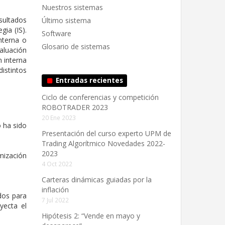
Nuestros sistemas
sultados
Último sistema
ia (IS).
Software
nterna o
Glosario de sistemas
aluación
n interna
distintos
Entradas recientes
Ciclo de conferencias y competición
ROBOTRADER 2023
20 Ene 2023
o ha sido
Presentación del curso experto UPM de
Trading Algorítmico Novedades 2022-
2023
mización
4 Oct 2022
Carteras dinámicas guiadas por la
inflación
dos para
7 Jul 2022
yecta el
Hipótesis 2: “Vende en mayo y