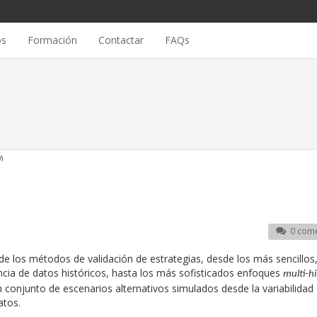
os
Formación
Contactar
FAQs
)
0 come
e los métodos de validación de estrategias, desde los más sencillos
ia de datos históricos, hasta los más sofisticados enfoques
multi-hi
n conjunto de escenarios alternativos simulados desde la variabilidad 
atos.