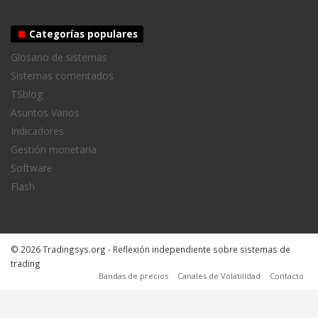
Categorías populares
Glosario de sistemas
Sistemas comentados
TSblog
Asuntos Varios
Indicadores
Gestión monetaria
Software
Flash
© 2026 Tradingsys.org - Reflexión independiente sobre sistemas de
trading
Bandas de precios
Canales de Volatilidad
Contacto