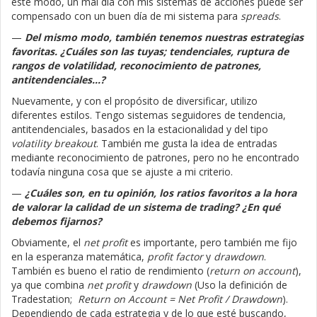
este modo, un mal día con mis sistemas de acciones puede ser
compensado con un buen día de mi sistema para
spreads
.
—
Del mismo modo, también tenemos nuestras estrategias
favoritas. ¿Cuáles son las tuyas; tendenciales, ruptura de
rangos de volatilidad, reconocimiento de patrones,
antitendenciales...?
Nuevamente, y con el propósito de diversificar, utilizo
diferentes estilos. Tengo sistemas seguidores de tendencia,
antitendenciales, basados en la estacionalidad y del tipo
volatility breakout
. También me gusta la idea de entradas
mediante reconocimiento de patrones, pero no he encontrado
todavía ninguna cosa que se ajuste a mi criterio.
—
¿Cuáles son, en tu opinión, los ratios favoritos a la hora
de valorar la calidad de un sistema de trading? ¿En qué
debemos fijarnos?
Obviamente, el
net profit
es importante, pero también me fijo
en la esperanza matemática,
profit factor
y
drawdown
.
También es bueno el ratio de rendimiento (
return on account
),
ya que combina
net profit
y
drawdown
(Uso la definición de
Tradestation;
Return on Account = Net Profit / Drawdown
).
Dependiendo de cada estrategia y de lo que esté buscando,