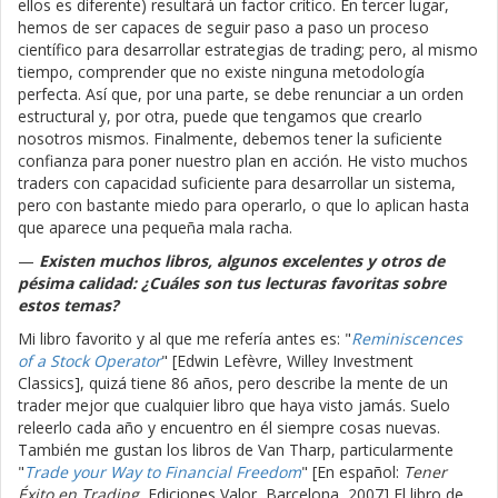
ellos es diferente) resultará un factor crítico. En tercer lugar,
hemos de ser capaces de seguir paso a paso un proceso
científico para desarrollar estrategias de trading; pero, al mismo
tiempo, comprender que no existe ninguna metodología
perfecta. Así que, por una parte, se debe renunciar a un orden
estructural y, por otra, puede que tengamos que crearlo
nosotros mismos. Finalmente, debemos tener la suficiente
confianza para poner nuestro plan en acción. He visto muchos
traders con capacidad suficiente para desarrollar un sistema,
pero con bastante miedo para operarlo, o que lo aplican hasta
que aparece una pequeña mala racha.
—
Existen muchos libros, algunos excelentes y otros de
pésima calidad: ¿Cuáles son tus lecturas favoritas sobre
estos temas?
Mi libro favorito y al que me refería antes es: "
Reminiscences
of a Stock Operator
" [Edwin Lefèvre, Willey Investment
Classics], quizá tiene 86 años, pero describe la mente de un
trader mejor que cualquier libro que haya visto jamás. Suelo
releerlo cada año y encuentro en él siempre cosas nuevas.
También me gustan los libros de Van Tharp, particularmente
"
Trade your Way to Financial Freedom
" [En español:
Tener
Éxito en Trading
, Ediciones Valor, Barcelona, 2007] El libro de