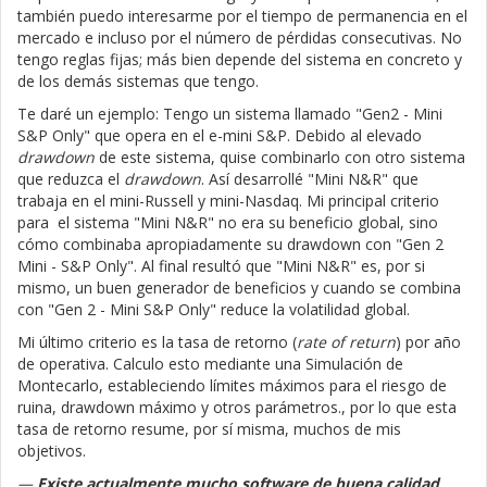
también puedo interesarme por el tiempo de permanencia en el
mercado e incluso por el número de pérdidas consecutivas. No
tengo reglas fijas; más bien depende del sistema en concreto y
de los demás sistemas que tengo.
Te daré un ejemplo: Tengo un sistema llamado "Gen2 - Mini
S&P Only" que opera en el e-mini S&P. Debido al elevado
drawdown
de este sistema, quise combinarlo con otro sistema
que reduzca el
drawdown
. Así desarrollé "Mini N&R" que
trabaja en el mini-Russell y mini-Nasdaq. Mi principal criterio
para el sistema "Mini N&R" no era su beneficio global, sino
cómo combinaba apropiadamente su drawdown con "Gen 2
Mini - S&P Only". Al final resultó que "Mini N&R" es, por si
mismo, un buen generador de beneficios y cuando se combina
con "Gen 2 - Mini S&P Only" reduce la volatilidad global.
Mi último criterio es la tasa de retorno (
rate of return
) por año
de operativa. Calculo esto mediante una Simulación de
Montecarlo, estableciendo límites máximos para el riesgo de
ruina, drawdown máximo y otros parámetros., por lo que esta
tasa de retorno resume, por sí misma, muchos de mis
objetivos.
—
Existe actualmente mucho software de buena calidad