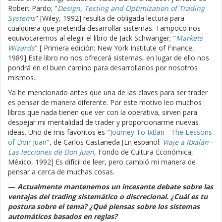
Robert Pardo; "
Design, Testing and Optimization of Trading
Systems
" [Wiley, 1992] resulta de obligada lectura para
cualquiera que pretenda desarrollar sistemas. Tampoco nos
equivocaremos al elegir el libro de Jack Schwanger; "
Markets
Wizards
" [ Primera edición; New York Institute of Finance,
1989] Este libro no nos ofrecerá sistemas, en lugar de ello nos
pondrá en el buen camino para desarrollarlos por nosotros
mismos.
Ya he mencionado antes que una de las claves para ser trader
es pensar de manera diferente. Por este motivo leo muchos
libros que nada tienen que ver con la operativa, sirven para
despejar mi mentalidad de trader y proporcionarme nuevas
ideas. Uno de mis favoritos es "
Journey To Ixtlan - The Lessons
of Don Juan
", de Carlos Castaneda [En español:
Viaje a Itxalán -
Las lecciones de Don Juan
, Fondo de Cultura Económica,
México, 1992] Es difícil de leer, pero cambió mi manera de
pensar a cerca de muchas cosas.
—
Actualmente mantenemos un incesante debate sobre las
ventajas del trading sistemático o discrecional. ¿Cuál es tu
postura sobre el tema? ¿Qué piensas sobre los sistemas
automáticos basados en reglas?