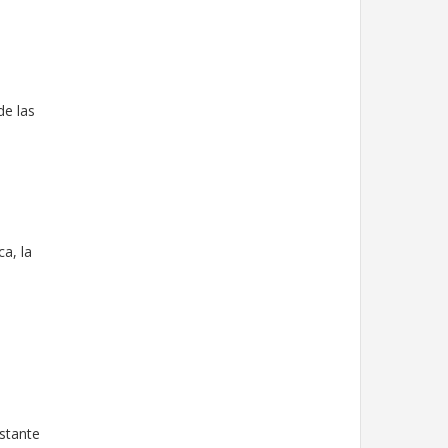
de las
a, la
astante