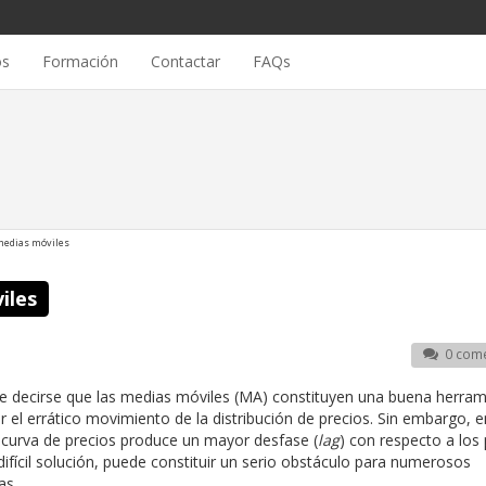
os
Formación
Contactar
FAQs
 medias móviles
iles
0 come
 decirse que las medias móviles (MA) constituyen una buena herram
r el errático movimiento de la distribución de precios. Sin embargo, e
a curva de precios produce un mayor desfase (
lag
) con respecto a los
difícil solución, puede constituir un serio obstáculo para numerosos
as.