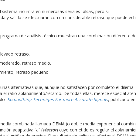
el sistema incurrirá en numerosas señales falsas, pero si
da y salida se efectuarán con un considerable retraso que puede ech
er programa de análisis técnico muestran una combinación diferente 
levado retraso.
moderado, retraso medio.
miento, retraso pequeño.
nas alternativas que, aunque no satisfacen por completo el dilema
a el ratio aplanamiento/retardo. De todas ellas, merece especial aten
culo
Somoothing Techniqes For more Accurate Signals
, publicado en
a media combinada llamada DEMA (o doble media exponencial combi
nción adaptativa “a” (
vfactor
) cuyo cometido es regular el aplanamie
al gráfico de precios. El resultado de aplicar el vfactor al DEMA rec