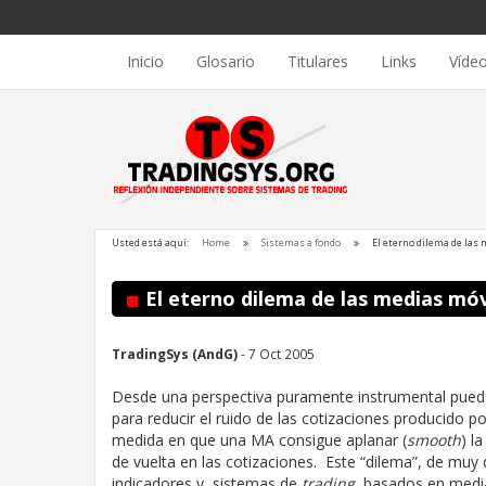
Inicio
Glosario
Titulares
Links
Víde
Usted está aquí:
Home
Sistemas a fondo
El eterno dilema de las
El eterno dilema de las medias móv
TradingSys (AndG)
- 7 Oct 2005
Desde una perspectiva puramente instrumental puede
para reducir el ruido de las cotizaciones producido po
medida en que una MA consigue aplanar (
smooth
) l
de vuelta en las cotizaciones. Este “dilema”, de muy 
indicadores y sistemas de
trading
basados en medi