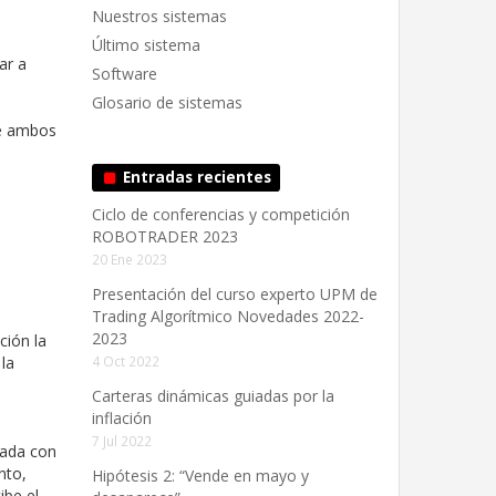
Nuestros sistemas
Último sistema
ar a
Software
Glosario de sistemas
de ambos
Entradas recientes
Ciclo de conferencias y competición
ROBOTRADER 2023
20 Ene 2023
Presentación del curso experto UPM de
Trading Algorítmico Novedades 2022-
2023
ción la
 la
4 Oct 2022
Carteras dinámicas guiadas por la
inflación
7 Jul 2022
nada con
nto,
Hipótesis 2: “Vende en mayo y
ibe el