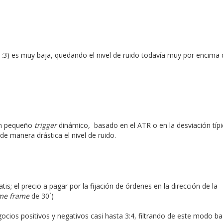
1:3) es muy baja, quedando el nivel de ruido todavía muy por encima 
 un pequeño
trigger
dinámico
,
basado en el ATR o en la desviación típic
de manera drástica el nivel de ruido.
tis; el precio a pagar por la fijación de órdenes en la dirección de la
ime frame
de 30´)
gocios positivos y negativos casi hasta 3:4, filtrando de este modo b