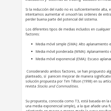
Si la reducción del ruido no es suficientemente alta, 
intentamos aumentar el
smooth
las ordenes de entra
perder buena parte del potencial del sistema.
Los diferentes tipos de medias incluidos en cualqui
factores:
Media móvil simple (SMA): Alto aplanamiento e
Media móvil ponderada (WMA): Aplanamiento 
Media móvil exponencial (EMA): Escaso aplana
Considerando ambos factores, se han propuesto algu
planteado, sí parecen mejorar de manera significativ
solución propuesta por Tim Tillson (1998) en su artí
revista
Stocks and Commodities.
Su propuesta, conocida como T3, está basada en l
una media exponencial simple), a la que añade una fu
adaptando en mayor o menor grado la curva resultante 