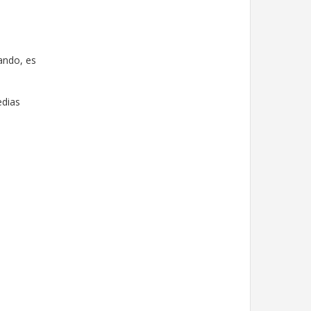
ando, es
edias