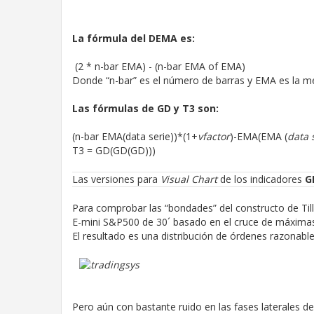
La fórmula del DEMA es:
(2 * n-bar EMA) - (n-bar EMA of EMA)
Donde “n-bar” es el número de barras y EMA es la m
Las fórmulas de GD y T3 son:
(n-bar EMA(data serie))*(1+
vfactor
)-EMA(EMA (
data 
T3 = GD(GD(GD)))
Las versiones para
Visual Chart
de los indicadores
G
Para comprobar las “bondades” del constructo de Till
E-mini S&P500 de 30´ basado en el cruce de máximas
El resultado es una distribución de órdenes razonabl
Pero aún con bastante ruido en las fases laterales d