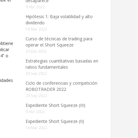
desaparece”
9 Abr 2022
Hipótesis 1: Baja volatilidad y alto
dividendo
18 Mar 2022
Curso de técnicas de trading para
obtiene
operar el Short Squeeze
licar
20 Ene 2023
T4” o
Estrategias cuantitativas basadas en
ratios fundamentales
20 Sep 2022
sidades
Ciclo de conferencias y competición
ROBOTRADER 2022
20 Sep 2022
Expediente Short Squeeze (III)
9 Abr 2022
Expediente Short Squeeze (II)
18 Mar 2022