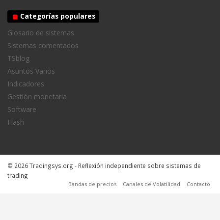
Categorías populares
Glosario de sistemas
Sistemas comentados
TSblog
Asuntos Varios
Indicadores
Gestión monetaria
Software
Flash
© 2026 Tradingsys.org - Reflexión independiente sobre sistemas de
trading
Bandas de precios
Canales de Volatilidad
Contacto