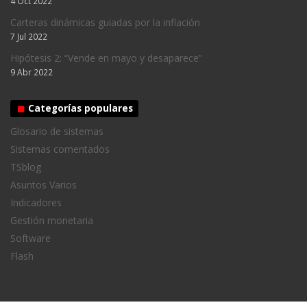
4 Oct 2022
Carteras dinámicas guiadas por la inflación
7 Jul 2022
Hipótesis 2: “Vende en mayo y desaparece”
9 Abr 2022
Categorías populares
Glosario de sistemas
Sistemas comentados
TSblog
Asuntos Varios
Indicadores
Gestión monetaria
Software
Flash