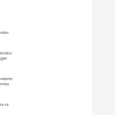
cambio
derados
ngan
evidente
nomías
sa va