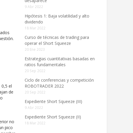
desaparece”
9 Abr 2022
Hipótesis 1: Baja volatilidad y alto
dividendo
18 Mar 2022
cados
Curso de técnicas de trading para
uestión.
operar el Short Squeeze
20 Ene 2023
Estrategias cuantitativas basadas en
ratios fundamentales
20 Sep 2022
Ciclo de conferencias y competición
 0,5 el
ROBOTRADER 2022
ajan de
20 Sep 2022
io
Expediente Short Squeeze (III)
9 Abr 2022
Expediente Short Squeeze (II)
erior no
18 Mar 2022
un pico