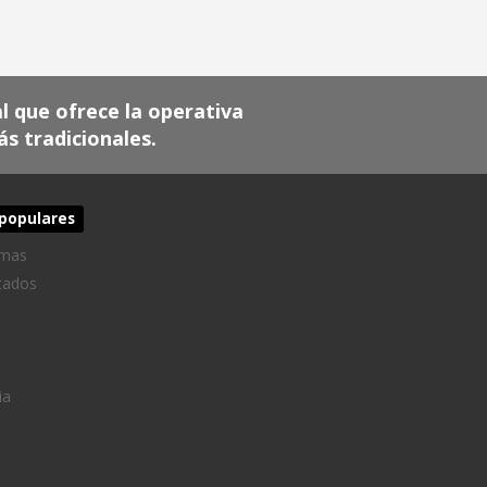
al que ofrece la operativa
 tradicionales.
populares
emas
tados
ia