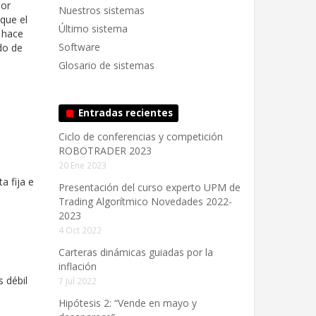
por
Nuestros sistemas
que el
Último sistema
 hace
Software
do de
Glosario de sistemas
Entradas recientes
Ciclo de conferencias y competición
ROBOTRADER 2023
20 Ene 2023
a fija e
Presentación del curso experto UPM de
Trading Algorítmico Novedades 2022-
2023
4 Oct 2022
Carteras dinámicas guiadas por la
inflación
 débil
7 Jul 2022
Hipótesis 2: “Vende en mayo y