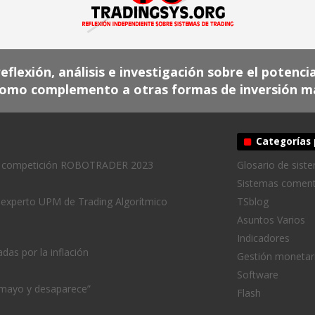
flexión, análisis e investigación sobre el potenci
omo complemento a otras formas de inversión más
Categorías 
s y competición ROBOTRADER 2023
Glosario de sist
Sistemas comen
 experto UPM de Trading Algorítmico
TSblog
Asuntos Varios
Indicadores
das por la inflación
Gestión monetar
Software
 mayo y desaparece”
Flash