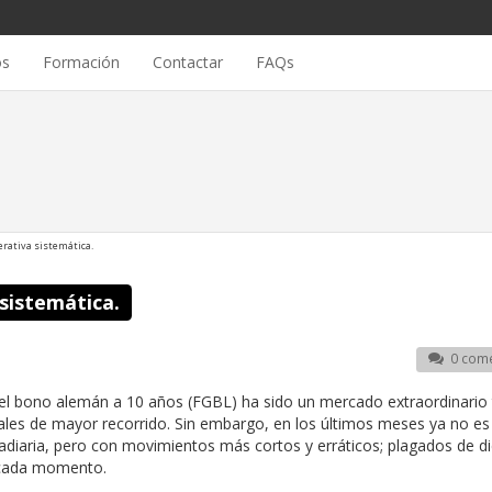
os
Formación
Contactar
FAQs
erativa sistemática.
sistemática.
0 come
el bono alemán a 10 años (FGBL) ha sido un mercado extraordinario
les de mayor recorrido. Sin embargo, en los últimos meses ya no es t
adiaria, pero con movimientos más cortos y erráticos; plagados de d
 cada momento.