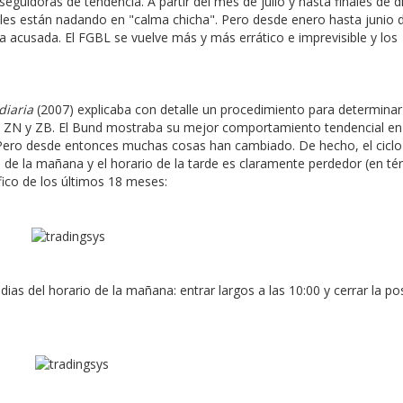
eguidoras de tendencia. A partir del mes de julio y hasta finales de 
iales están nadando en "calma chicha". Pero desde enero hasta junio 
 acusada. El FGBL se vuelve más y más errático e imprevisible y los
diaria
(2007) explicaba con detalle un procedimiento para determinar
, ZN y ZB. El Bund mostraba su mejor comportamiento tendencial en
. Pero desde entonces muchas cosas han cambiado. De hecho, el ciclo
s de la mañana y el horario de la tarde es claramente perdedor (en t
ico de los últimos 18 meses:
ias del horario de la mañana: entrar largos a las 10:00 y cerrar la po