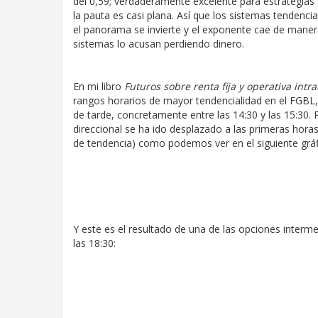
del 0,59; verdaderamente excelente para estrategias s
la pauta es casi plana. Así que los sistemas tendenc
el panorama se invierte y el exponente cae de manera
sistemas lo acusan perdiendo dinero.
En mi libro
Futuros sobre renta fija y operativa intra
rangos horarios de mayor tendencialidad en el FGBL
de tarde, concretamente entre las 14:30 y las 15:30
direccional se ha ido desplazado a las primeras hora
de tendencia) como podemos ver en el siguiente gráf
Y este es el resultado de una de las opciones intermed
las 18:30: