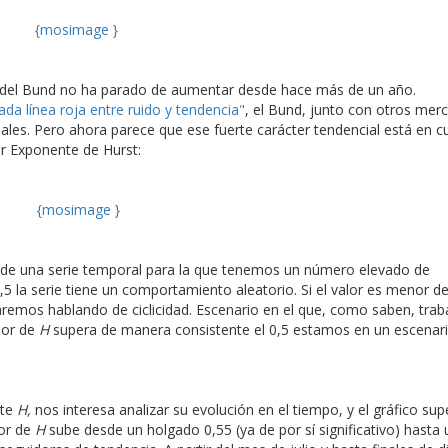
{mosimage }
ad del Bund no ha parado de aumentar desde hace más de un año.
ada línea roja entre ruido y tendencia"
, el Bund, junto con otros mer
ales. Pero ahora parece que ese fuerte carácter tendencial está en c
or Exponente de Hurst:
{mosimage }
 de una serie temporal para la que tenemos un número elevado de
5 la serie tiene un comportamiento aleatorio. Si el valor es menor de
aremos hablando de ciclicidad. Escenario en el que, como saben, trab
lor de
H
supera de manera consistente el 0,5 estamos en un escenar
te
H,
nos interesa analizar su evolución en el tiempo, y el gráfico sup
lor de
H
sube desde un holgado 0,55 (ya de por sí significativo) hasta 