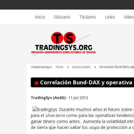
Inicio
Glosario
Titulares
Links
Víde
Usted está aquí:
Home
Generalidades
Correlación Bund-DAX y op
Correlación Bund-DAX y operativa 
TradingSys (AndG)
- 11 Jun 2013
Durante muchos años el futuro sobre 
para el
shot-term
como para las operativas tendencia
ganar dinero como antes. Aumenta la volatilidad intr
de sierra que hacen saltar los
stops
de protección a