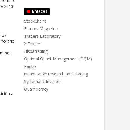
diciembre
de 2013
Enlaces
StockCharts
Futures Magazine
 los
Traders Laboratory
 horario
X-Trader
Hispatrading
érminos
Optimal Quant Management (OQM)
Rankia
Quantitative research and Trading
Systematic Investor
Quantocracy
sición a