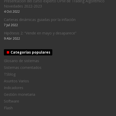
Presentación del curso experto UPM de Trading Algorítmico
Novedades 2022-2023
4 Oct 2022
Carteras dinámicas guiadas por la inflación
7 Jul 2022
Hipótesis 2: “Vende en mayo y desaparece”
9 Abr 2022
Categorías populares
Glosario de sistemas
Sistemas comentados
TSblog
Asuntos Varios
Indicadores
Gestión monetaria
Software
Flash