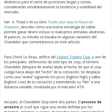
dinámicos para el cierre de posiciones largas y cortas,
considerando simultáneamente la tendencia y volatilidad del
mercado.
Van K. Tharp´s en su obra
Trade your way to financial
Freedom
, describe cómo una buena estrategia de salida
permite ganar dinero incluso si realizamos entradas aleatorias.
Al parecer, su estudio se basaba en algunas variantes del
Chandelier que comentaremos en este artículo.
Para Check Le Beau, artífice del
System Traders Club
, y uno de
los principales defensores de este tipo de
stop
, el término
Chandelier (lámpara de araña) alude al hecho de que el
stop
cuelga hacia abajo del “techo” de la cotización. Se desplaza
como una “araña” siguiendo los picos (highest high) y valles
(highest Low) de la cotización y extendiendo su “hilo” a una
distancia variable, modulada por el indicador ATR.
Así pues, el Chandelier Stop tiene dos partes: El
proceso de
arrastre
(o
trail
) que sigue una senda definida por los
máximos, mínimos o cierres alcanzados por la cotización tras