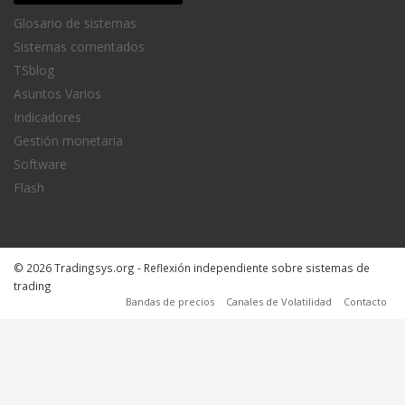
Glosario de sistemas
Sistemas comentados
TSblog
Asuntos Varios
Indicadores
Gestión monetaria
Software
Flash
© 2026 Tradingsys.org - Reflexión independiente sobre sistemas de
trading
Bandas de precios
Canales de Volatilidad
Contacto