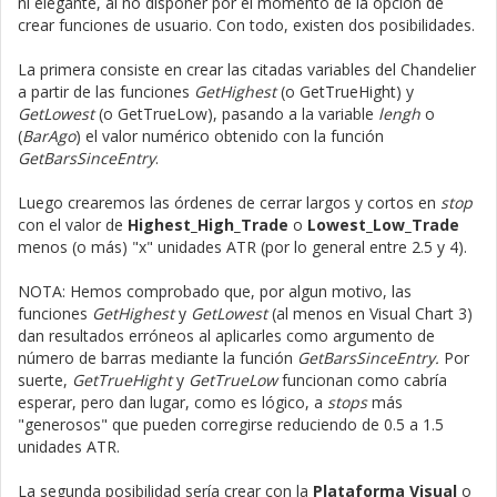
ni elegante, al no disponer por el momento de la opción de
crear funciones de usuario. Con todo, existen dos posibilidades.
La primera consiste en crear las citadas variables del Chandelier
a partir de las funciones
GetHighest
(o GetTrueHight) y
GetLowest
(o GetTrueLow), pasando a la variable
lengh
o
(
BarAgo
) el valor numérico obtenido con la función
GetBarsSinceEntry
.
Luego crearemos las órdenes de cerrar largos y cortos en
stop
con el valor de
Highest_High_Trade
o
Lowest_Low_Trade
menos (o más) "x" unidades ATR (por lo general entre 2.5 y 4).
NOTA: Hemos comprobado que, por algun motivo, las
funciones
GetHighest
y
GetLowest
(al menos en Visual Chart 3)
dan resultados erróneos al aplicarles como argumento de
número de barras mediante la función
GetBarsSinceEntry.
Por
suerte,
GetTrueHight
y
GetTrueLow
funcionan como cabría
esperar, pero dan lugar, como es lógico, a
stops
más
"generosos" que pueden corregirse reduciendo de 0.5 a 1.5
unidades ATR.
La segunda posibilidad sería crear con la
Plataforma Visual
o