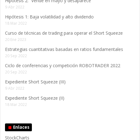
Hipótesis 2: “Vende en mayo y desaparece”
9 Abr 2022
Hipótesis 1: Baja volatilidad y alto dividendo
18 Mar 2022
Curso de técnicas de trading para operar el Short Squeeze
20 Ene 2023
Estrategias cuantitativas basadas en ratios fundamentales
20 Sep 2022
Ciclo de conferencias y competición ROBOTRADER 2022
20 Sep 2022
Expediente Short Squeeze (III)
9 Abr 2022
Expediente Short Squeeze (II)
18 Mar 2022
Enlaces
StockCharts