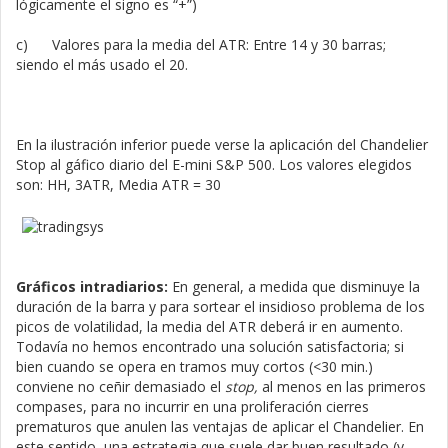
lógicamente el signo es “+”)
c) Valores para la media del ATR: Entre 14 y 30 barras;
siendo el más usado el 20.
En la ilustración inferior puede verse la aplicación del Chandelier
Stop al gáfico diario del E-mini S&P 500. Los valores elegidos
son: HH, 3ATR, Media ATR = 30
Gráficos intradiarios:
En general, a medida que disminuye la
duración de la barra y para sortear el insidioso problema de los
picos de volatilidad, la media del ATR deberá ir en aumento.
Todavía no hemos encontrado una solución satisfactoria; si
bien cuando se opera en tramos muy cortos (<30 min.)
conviene no ceñir demasiado el
stop,
al menos en las primeros
compases, para no incurrir en una proliferación cierres
prematuros que anulen las ventajas de aplicar el Chandelier. En
este sentido, una estrategia que suele dar buen resultado (y